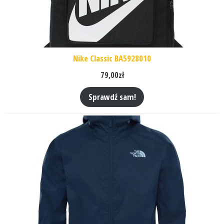
Nike Classic BA5928010
79,00
zł
Sprawdź sam!