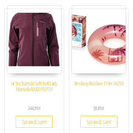
Hi Tec Damski Softshell Lady
Bestway Różówe 119m 36239
Manuela M000150174
244,99
zł
38,89
zł
Sprawdź sam!
Sprawdź sam!