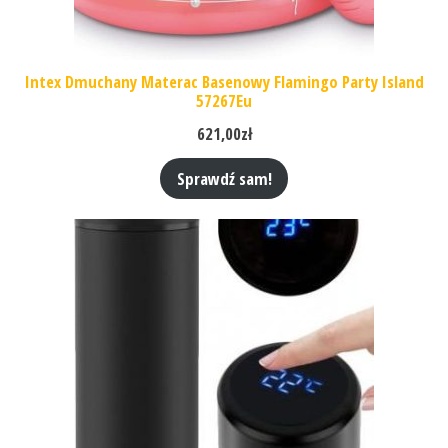
Intex Dmuchany Materac Basenowy Flamingo Party Island
57267Eu
621,00
zł
Sprawdź sam!