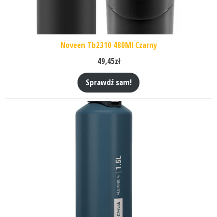
Noveen Tb2310 480Ml Czarny
49,45
zł
Sprawdź sam!