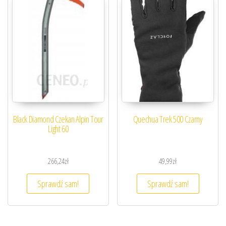
Black Diamond Czekan Alpin Tour
Quechua Trek 500 Czarny
Light 60
266,24
zł
49,99
zł
Sprawdź sam!
Sprawdź sam!