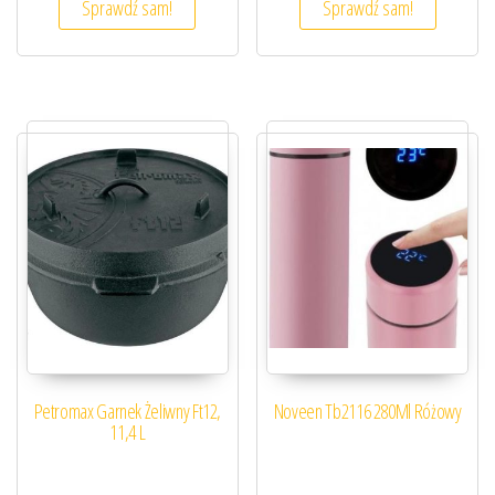
Sprawdź sam!
Sprawdź sam!
Petromax Garnek Żeliwny Ft12,
Noveen Tb2116 280Ml Różowy
11,4 L