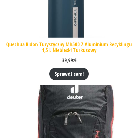
Quechua Bidon Turystyczny Mh500 Z Aluminium Recyklingu
1,5 L Niebieski Turkusowy
39,99
zł
Sprawdź sam!