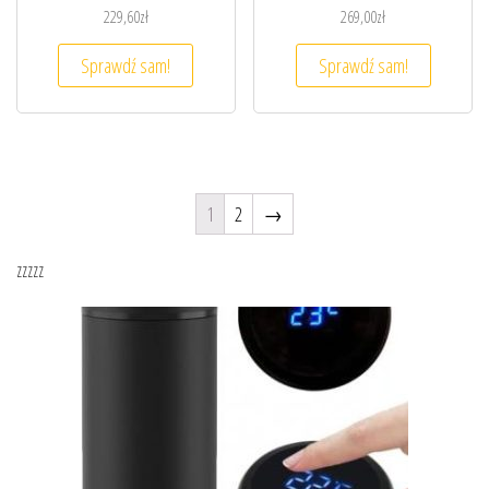
229,60
zł
269,00
zł
Sprawdź sam!
Sprawdź sam!
1
2
→
zzzzz