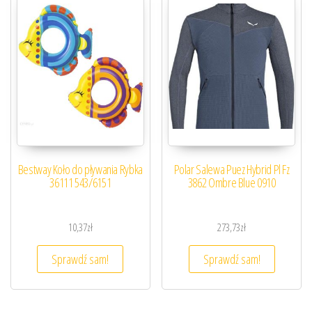
Bestway Koło do pływania Rybka
Polar Salewa Puez Hybrid Pl Fz
36111 543/6151
3862 Ombre Blue 0910
10,37
zł
273,73
zł
Sprawdź sam!
Sprawdź sam!