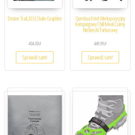
Deuter Trail 20 Sl Shale Graphite
Quechua Fotel Wielopozycyjny
Kempingowy Chill Meal Czarny
Niebieski Turkusowy
404,00
zł
449,99
zł
Sprawdź sam!
Sprawdź sam!