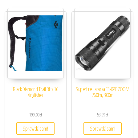
Black Diamond Trail Blitz 16
Superfire Latarka F3-XPE ZOOM
Kingfisher
260lm, 300m
199,00
zł
53,99
zł
Sprawdź sam!
Sprawdź sam!