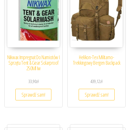
Nikwax Impregnat Do Namiotów I
Helikon-Tex Militarno-
Sprzętu Tent & Gear Solarproof
Trekkingowy Bergen Backpack
250Ml Iw
33,90
zł
439,12
zł
Sprawdź sam!
Sprawdź sam!