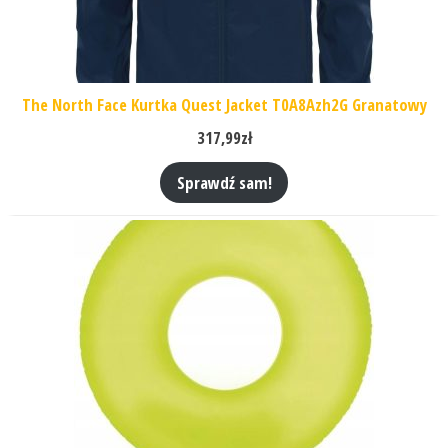
The North Face Kurtka Quest Jacket T0A8Azh2G Granatowy
317,99
zł
Sprawdź sam!