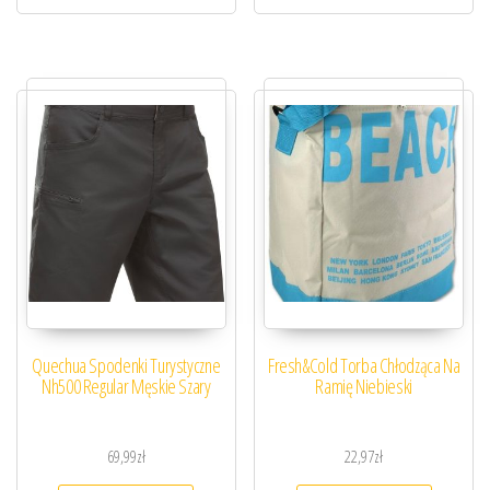
Quechua Spodenki Turystyczne
Fresh&Cold Torba Chłodząca Na
Nh500 Regular Męskie Szary
Ramię Niebieski
69,99
zł
22,97
zł