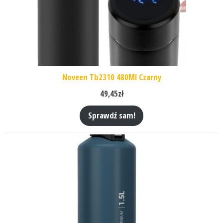
Noveen Tb2310 480Ml Czarny
49,45
zł
Sprawdź sam!