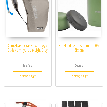
Camelbak Plecak Rowerowy Z
Rockland Termos Comet 500Ml
Bukłakiem Hydrobak Light Gray
Zielony
192,49
zł
58,99
zł
Sprawdź sam!
Sprawdź sam!