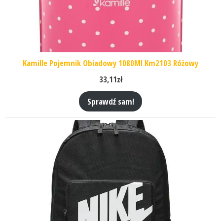
Kamille Pojemnik Obiadowy 1080Ml Km2103 Różowy
33,11
zł
Sprawdź sam!