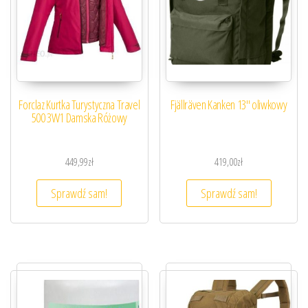
Forclaz Kurtka Turystyczna Travel
Fjällräven Kanken 13″ oliwkowy
500 3W1 Damska Różowy
449,99
zł
419,00
zł
Sprawdź sam!
Sprawdź sam!