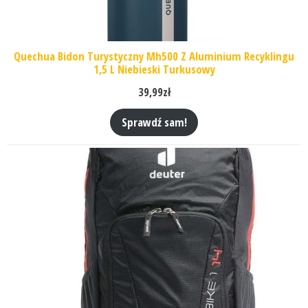
Quechua Bidon Turystyczny Mh500 Z Aluminium Recyklingu
1,5 L Niebieski Turkusowy
39,99
zł
Sprawdź sam!