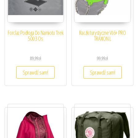
Forclaz Podłoga Do Namiotu Trek
Raczki turystyczne VI.6+ PRO
500 3 Os
TRAXION L
89,99
zł
99,99
zł
Sprawdź sam!
Sprawdź sam!