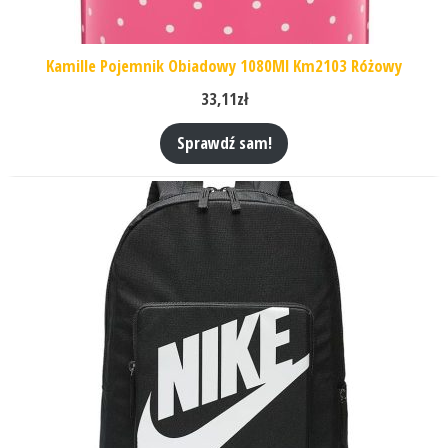
Kamille Pojemnik Obiadowy 1080Ml Km2103 Różowy
33,11
zł
Sprawdź sam!