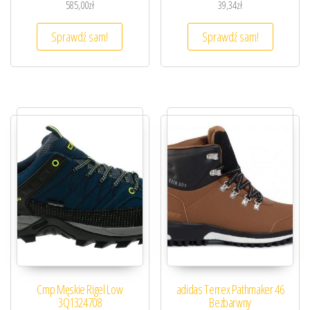
585,00
zł
39,34
zł
Sprawdź sam!
Sprawdź sam!
Cmp Męskie Rigel Low
adidas Terrex Pathmaker 46
3Q1324708
Bezbarwny