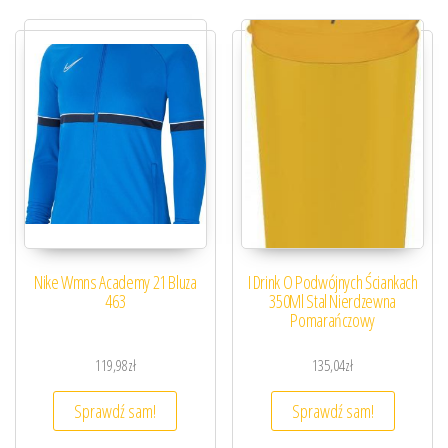
Nike Wmns Academy 21 Bluza
I Drink O Podwójnych Ściankach
463
350Ml Stal Nierdzewna
Pomarańczowy
119,98
zł
135,04
zł
Sprawdź sam!
Sprawdź sam!