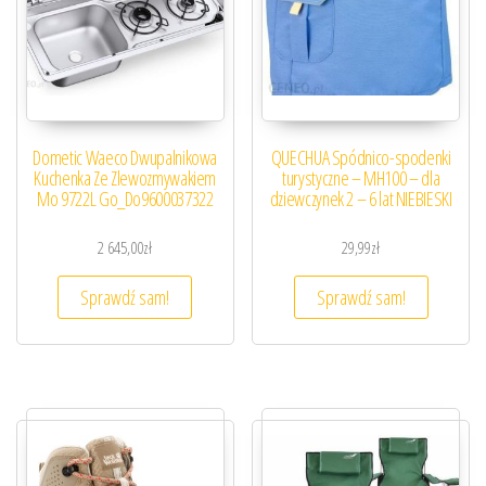
Dometic Waeco Dwupalnikowa
QUECHUA Spódnico-spodenki
Kuchenka Ze Zlewozmywakiem
turystyczne – MH100 – dla
Mo 9722L Go_Do9600037322
dziewczynek 2 – 6 lat NIEBIESKI
2 645,00
zł
29,99
zł
Sprawdź sam!
Sprawdź sam!