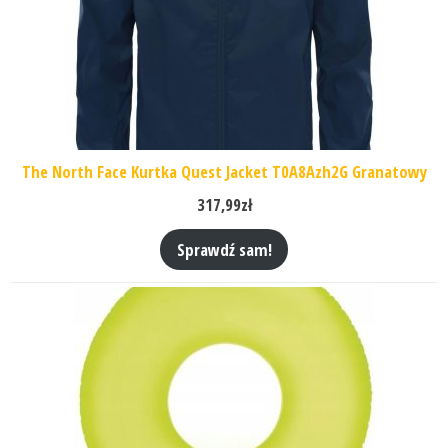
The North Face Kurtka Quest Jacket T0A8Azh2G Granatowy
317,99
zł
Sprawdź sam!