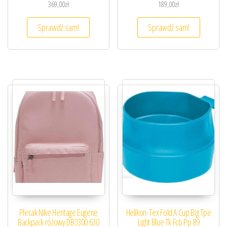
369,00
zł
189,00
zł
Sprawdź sam!
Sprawdź sam!
Plecak Nike Heritage Eugene
Helikon-Tex Fold A Cup Big Tpe
Backpack różowy DB3300 630
Light Blue Tk Fcb Pp 89