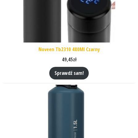
Noveen Tb2310 480Ml Czarny
49,45
zł
Sprawdź sam!