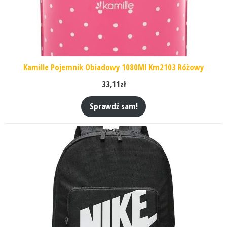
Kamille Pojemnik Obiadowy 1080Ml Km2103 Różowy
33,11
zł
Sprawdź sam!