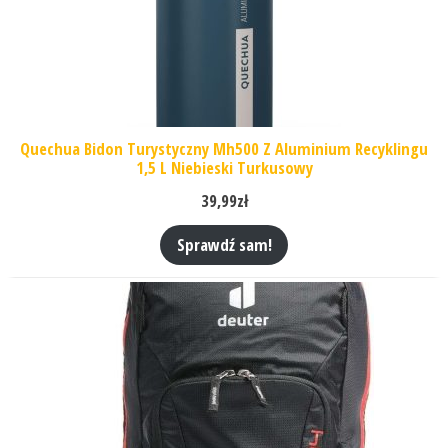
Quechua Bidon Turystyczny Mh500 Z Aluminium Recyklingu
1,5 L Niebieski Turkusowy
39,99
zł
Sprawdź sam!