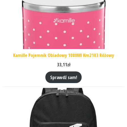
Kamille Pojemnik Obiadowy 1080Ml Km2103 Różowy
33,11
zł
Sprawdź sam!