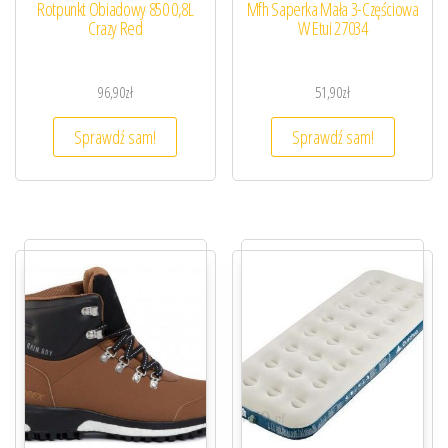
Rotpunkt Obiadowy 850 0,8L
Mfh Saperka Mała 3-Częściowa
Crazy Red
W Etui 27034
96,90
zł
51,90
zł
Sprawdź sam!
Sprawdź sam!