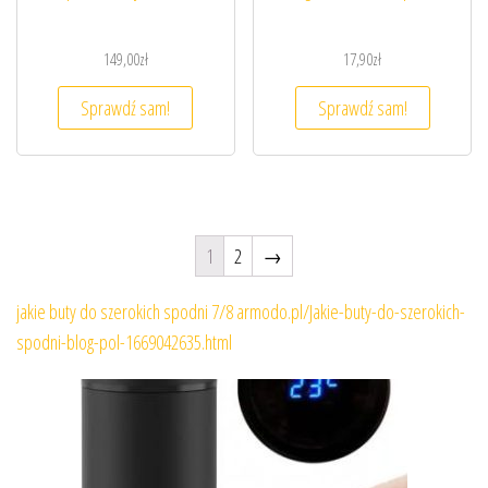
149,00
zł
17,90
zł
Sprawdź sam!
Sprawdź sam!
1
2
→
jakie buty do szerokich spodni 7/8 armodo.pl/Jakie-buty-do-szerokich-
spodni-blog-pol-1669042635.html