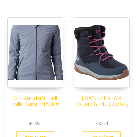
Columbia Kurtka Softshell
Jack Wolfskin Polar Wolf
Heather Canyon 1717991466
Texapore High K Dark Blue Grey
439,99
zł
258,99
zł