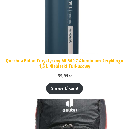
Quechua Bidon Turystyczny Mh500 Z Aluminium Recyklingu
1,5 L Niebieski Turkusowy
39,99
zł
Sprawdź sam!