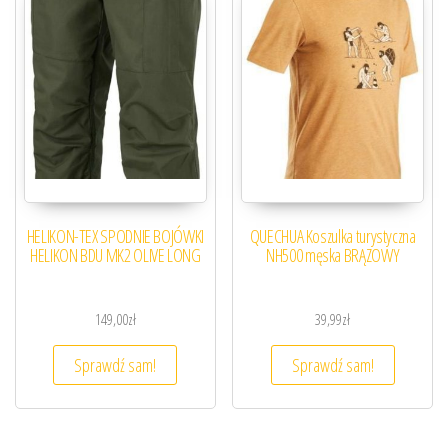
HELIKON-TEX SPODNIE BOJÓWKI
QUECHUA Koszulka turystyczna
HELIKON BDU MK2 OLIVE LONG
NH500 męska BRĄZOWY
149,00
zł
39,99
zł
Sprawdź sam!
Sprawdź sam!