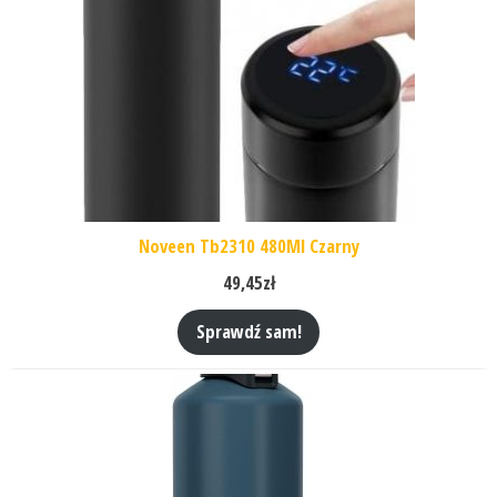
Noveen Tb2310 480Ml Czarny
49,45
zł
Sprawdź sam!