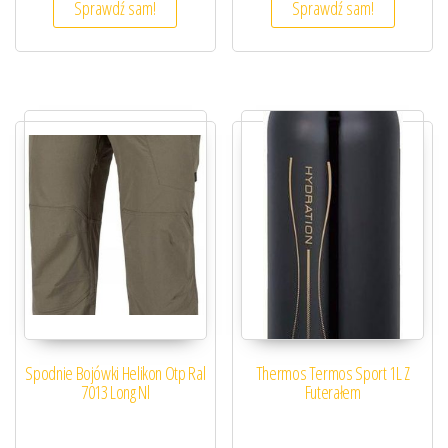
Sprawdź sam!
Sprawdź sam!
Spodnie Bojówki Helikon Otp Ral
Thermos Termos Sport 1L Z
7013 Long Nl
Futerałem