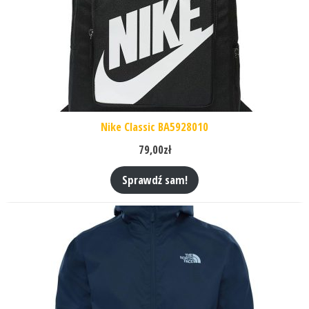
Nike Classic BA5928010
79,00
zł
Sprawdź sam!