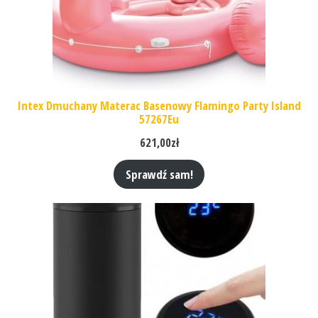
Intex Dmuchany Materac Basenowy Flamingo Party Island
57267Eu
621,00
zł
Sprawdź sam!