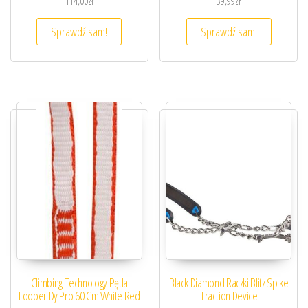
114,00
zł
39,99
zł
Sprawdź sam!
Sprawdź sam!
Climbing Technology Pętla
Black Diamond Raczki Blitz Spike
Looper Dy Pro 60 Cm White Red
Traction Device