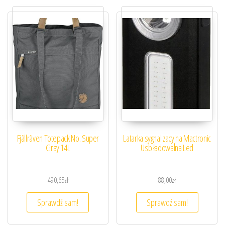
Fjällräven Totepack No. Super
Latarka sygnalizacyjna Mactronic
Gray 14L
Usb ładowalna Led
490,65
zł
88,00
zł
Sprawdź sam!
Sprawdź sam!