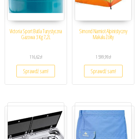
Victoria Sport Butla Turystyczna
Simond Namiot Alpinistyczny
Gazowa 3 Kg 7,2L
Makalu Żółty
116,62
zł
1 599,99
zł
Sprawdź sam!
Sprawdź sam!