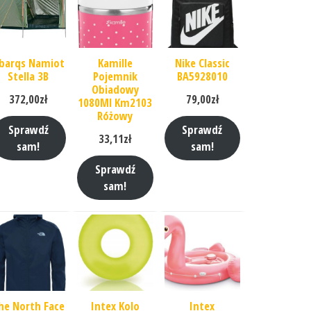
barqs Namiot
Kamille
Nike Classic
Stella 3B
Pojemnik
BA5928010
Obiadowy
372,00
zł
79,00
zł
1080Ml Km2103
Różowy
Sprawdź
Sprawdź
33,11
zł
sam!
sam!
Sprawdź
sam!
he North Face
Intex Kolo
Intex