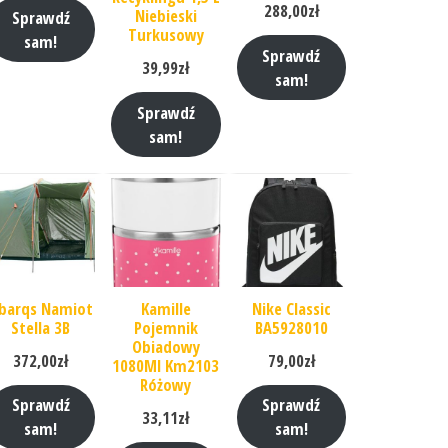
288,00
zł
Niebieski
Sprawdź
Turkusowy
sam!
Sprawdź
39,99
zł
sam!
Sprawdź
sam!
barqs Namiot
Kamille
Nike Classic
Stella 3B
Pojemnik
BA5928010
Obiadowy
372,00
zł
79,00
zł
1080Ml Km2103
Różowy
Sprawdź
Sprawdź
33,11
zł
sam!
sam!