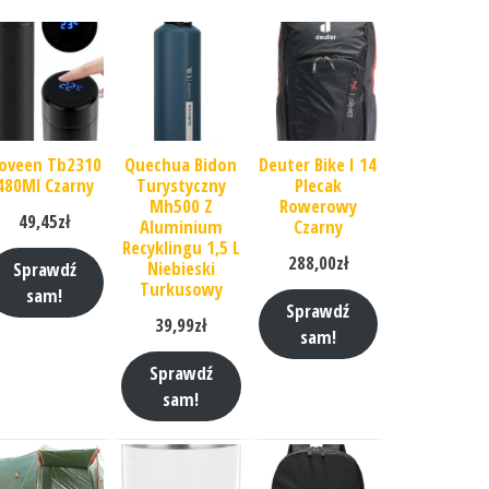
oveen Tb2310
Quechua Bidon
Deuter Bike I 14
480Ml Czarny
Turystyczny
Plecak
Mh500 Z
Rowerowy
49,45
zł
Aluminium
Czarny
Recyklingu 1,5 L
288,00
zł
Niebieski
Sprawdź
Turkusowy
sam!
Sprawdź
39,99
zł
sam!
Sprawdź
sam!