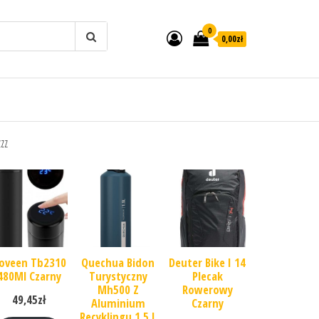
0
0,00zł
zzz
oveen Tb2310
Quechua Bidon
Deuter Bike I 14
480Ml Czarny
Turystyczny
Plecak
Mh500 Z
Rowerowy
49,45
zł
Aluminium
Czarny
Recyklingu 1,5 L