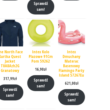
Sprawdź
sam!
he North Face
Intex Kolo
Intex
Kurtka Quest
Plazowe 91Cm
Dmuchany
Jacket
Pom 59262
Materac
T0A8Azh2G
Basenowy
16,90
zł
Granatowy
Flamingo Party
Island 57267Eu
317,99
zł
Sprawdź
621,00
zł
sam!
Sprawdź
Sprawdź
sam!
sam!