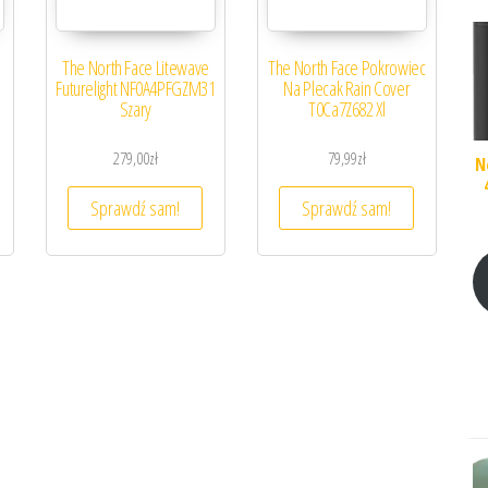
The North Face Litewave
The North Face Pokrowiec
Futurelight NF0A4PFGZM31
Na Plecak Rain Cover
Szary
T0Ca7Z682 Xl
279,00
zł
79,99
zł
N
Sprawdź sam!
Sprawdź sam!