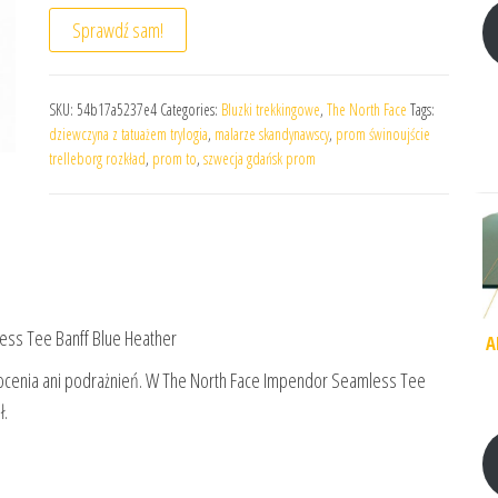
Sprawdź sam!
SKU:
54b17a5237e4
Categories:
Bluzki trekkingowe
,
The North Face
Tags:
dziewczyna z tatuażem trylogia
,
malarze skandynawscy
,
prom świnoujście
trelleborg rozkład
,
prom to
,
szwecja gdańsk prom
ss Tee Banff Blue Heather
A
ocenia ani podrażnień. W The North Face Impendor Seamless Tee
ł.