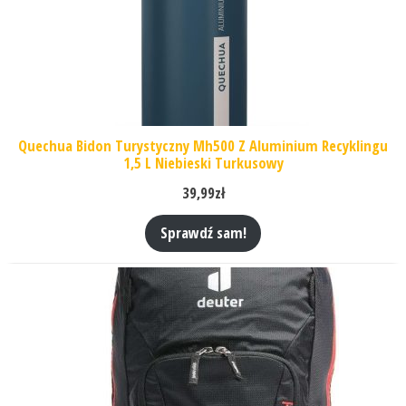
Quechua Bidon Turystyczny Mh500 Z Aluminium Recyklingu
1,5 L Niebieski Turkusowy
39,99
zł
Sprawdź sam!