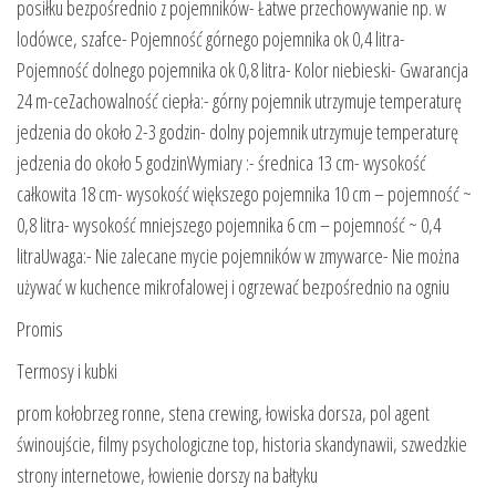
posiłku bezpośrednio z pojemników- Łatwe przechowywanie np. w
lodówce, szafce- Pojemność górnego pojemnika ok 0,4 litra-
Pojemność dolnego pojemnika ok 0,8 litra- Kolor niebieski- Gwarancja
24 m-ceZachowalność ciepła:- górny pojemnik utrzymuje temperaturę
jedzenia do około 2-3 godzin- dolny pojemnik utrzymuje temperaturę
jedzenia do około 5 godzinWymiary :- średnica 13 cm- wysokość
całkowita 18 cm- wysokość większego pojemnika 10 cm – pojemność ~
0,8 litra- wysokość mniejszego pojemnika 6 cm – pojemność ~ 0,4
litraUwaga:- Nie zalecane mycie pojemników w zmywarce- Nie można
używać w kuchence mikrofalowej i ogrzewać bezpośrednio na ogniu
Promis
Termosy i kubki
prom kołobrzeg ronne, stena crewing, łowiska dorsza, pol agent
świnoujście, filmy psychologiczne top, historia skandynawii, szwedzkie
strony internetowe, łowienie dorszy na bałtyku