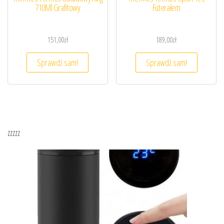
710Ml Grafitowy
Futerałem
151,00
zł
189,00
zł
Sprawdź sam!
Sprawdź sam!
zzzzz