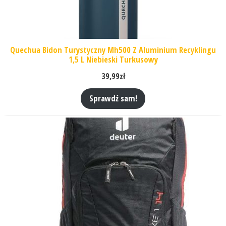
Quechua Bidon Turystyczny Mh500 Z Aluminium Recyklingu
1,5 L Niebieski Turkusowy
39,99
zł
Sprawdź sam!