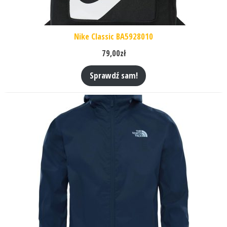
Nike Classic BA5928010
79,00
zł
Sprawdź sam!