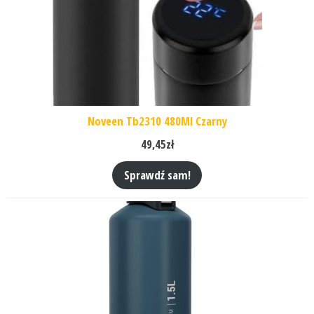
Noveen Tb2310 480Ml Czarny
49,45
zł
Sprawdź sam!