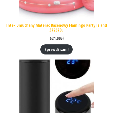
Intex Dmuchany Materac Basenowy Flamingo Party Island
57267Eu
621,00
zł
Sprawdź sam!