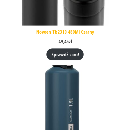
Noveen Tb2310 480Ml Czarny
49,45
zł
Sprawdź sam!