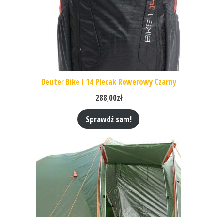
Deuter Bike I 14 Plecak Rowerowy Czarny
288,00
zł
Sprawdź sam!