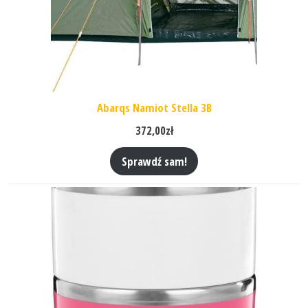
Abarqs Namiot Stella 3B
372,00
zł
Sprawdź sam!