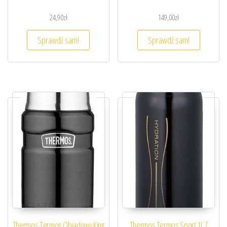
24,90
zł
149,00
zł
Sprawdź sam!
Sprawdź sam!
Thermos Termos Obiadowy King
Thermos Termos Sport 1L Z