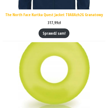
The North Face Kurtka Quest Jacket T0A8Azh2G Granatowy
317,99
zł
Sprawdź sam!