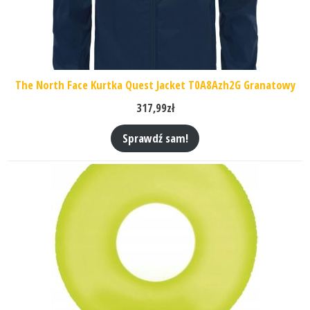
The North Face Kurtka Quest Jacket T0A8Azh2G Granatowy
317,99
zł
Sprawdź sam!