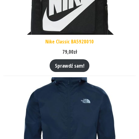
Nike Classic BA5928010
79,00
zł
Sprawdź sam!