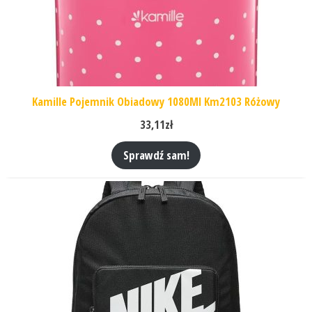
Kamille Pojemnik Obiadowy 1080Ml Km2103 Różowy
33,11
zł
Sprawdź sam!