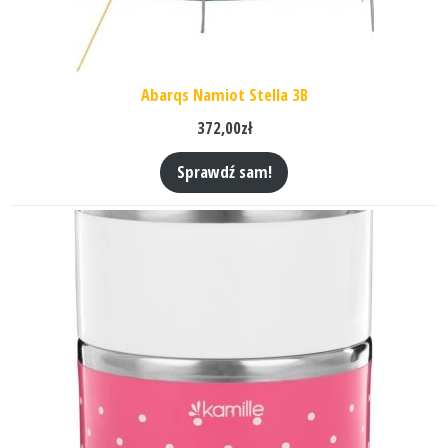
Abarqs Namiot Stella 3B
372,00
zł
Sprawdź sam!