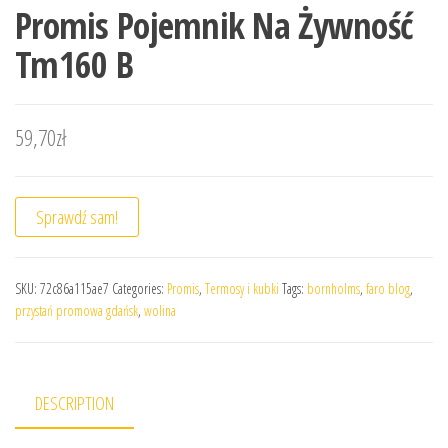
Promis Pojemnik Na Żywność
Tm160 B
59,70
zł
Sprawdź sam!
SKU:
72c86a115ae7
Categories:
Promis
,
Termosy i kubki
Tags:
bornholms
,
faro blog
,
przystań promowa gdańsk
,
wolina
DESCRIPTION