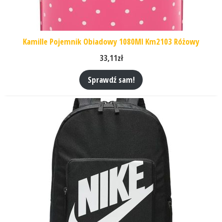
Kamille Pojemnik Obiadowy 1080Ml Km2103 Różowy
33,11
zł
Sprawdź sam!