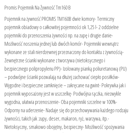
Promis Pojemnik Na Żywność Tm160 B
Pojemnik na żywność PROMIS TM160B dwie komory- Termiczny
pojemnik obiadowy o całkowitej pojemności ok 1,25 l- 2 oddzielne
pojemniki do przenoszenia żywności np. na zupę i drugie danie-
Możliwość noszenia jednej lub dwóch komór- Pojemniki wewnątrz
wykonane ze stali nierdzewnej przeznaczony do kontaktu z żywnością-
Zewnętrzne ścianki wykonane z tworzywa (nietoksycznego i
bezpiecznego polipropylenu PP)- Izolowany pianką poliuretanową (PU)
– podwójne ścianki pozwalają na dłużej zachować ciepło posiłków-
Wygodne i bezpieczne zamknięcie – zakręcane na gwint- Pokrywka jak i
pojemnik wyposażony jest w uszczelkę- Podwójna rączka, niezwykle
wygodna, ułatwia przenoszenie- Oba pojemniki szczelne w 100%-
Odporny na uderzenie- Nadaje się do przechowywania każdego rodzaju
żywności, takich jak :zupy, deser, makaron, ryż, warzywa, itp.-
Nietoksyczny, smakowo obojętny, bezpieczny- Możliwość spożywania