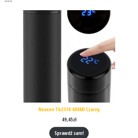
Noveen Tb2310 480Ml Czarny
49,45
zł
Sprawdź sam!