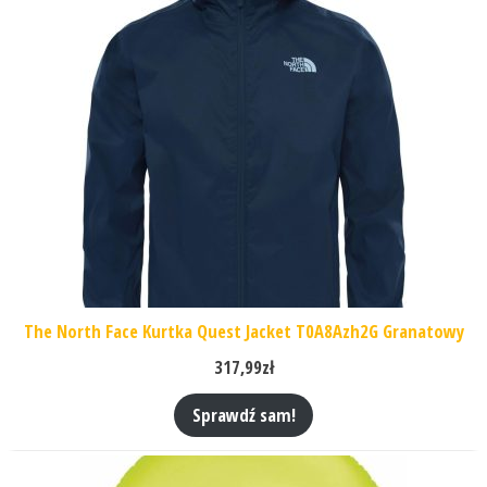
The North Face Kurtka Quest Jacket T0A8Azh2G Granatowy
317,99
zł
Sprawdź sam!