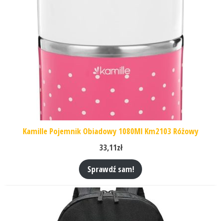
Kamille Pojemnik Obiadowy 1080Ml Km2103 Różowy
33,11
zł
Sprawdź sam!