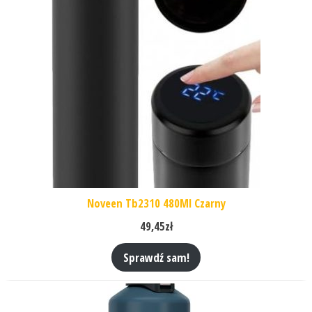
Noveen Tb2310 480Ml Czarny
49,45
zł
Sprawdź sam!