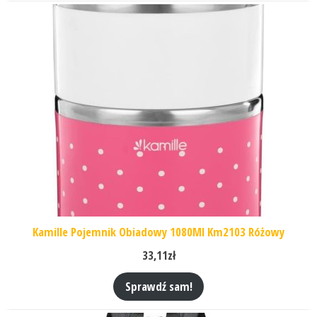
Kamille Pojemnik Obiadowy 1080Ml Km2103 Różowy
33,11
zł
Sprawdź sam!