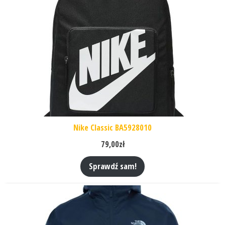
Nike Classic BA5928010
79,00
zł
Sprawdź sam!