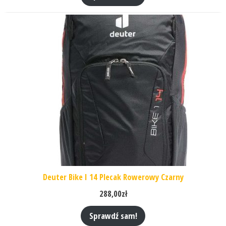
Deuter Bike I 14 Plecak Rowerowy Czarny
288,00
zł
Sprawdź sam!