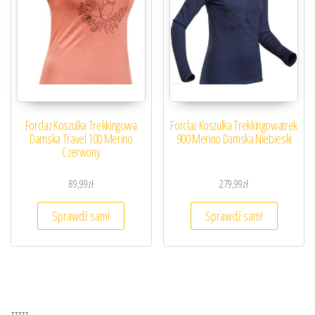
Forclaz Koszulka Trekkingowa
Forclaz Koszulka Trekkingowatrek
Damska Travel 100 Merino
900 Merino Damska Niebieski
Czerwony
89,99
zł
279,99
zł
Sprawdź sam!
Sprawdź sam!
zzzzz