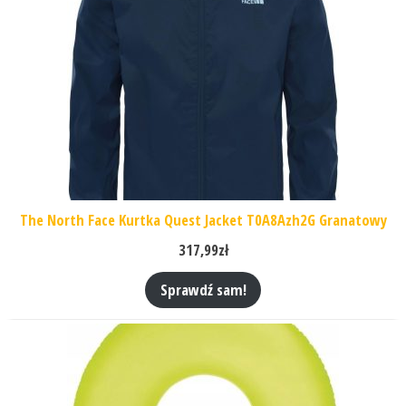
The North Face Kurtka Quest Jacket T0A8Azh2G Granatowy
317,99
zł
Sprawdź sam!