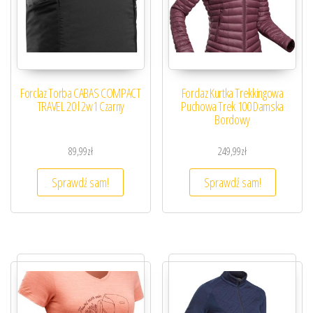
Forclaz Torba CABAS COMPACT
Forclaz Kurtka Trekkingowa
TRAVEL 20 l 2w1 Czarny
Puchowa Trek 100 Damska
Bordowy
89,99
zł
249,99
zł
Sprawdź sam!
Sprawdź sam!