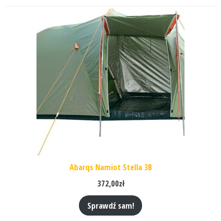
Abarqs Namiot Stella 3B
372,00
zł
Sprawdź sam!