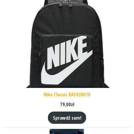
Nike Classic BA5928010
79,00
zł
Sprawdź sam!