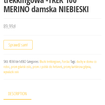
MERINO damska NIEBIESKI
89,99
zł
Sprawdź sam!
SKU:
f0361de1d582
Categories:
Bluzki trekkingowe
,
Forclaz
Tags:
duchy w domu co
robic
,
prom gdańsk oslo
,
prom z polski do helsinek
,
promy karlskrona gdynia
,
wynalazki xviii
DESCRIPTION