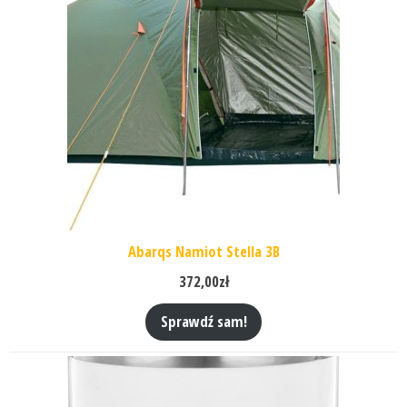
Abarqs Namiot Stella 3B
372,00
zł
Sprawdź sam!