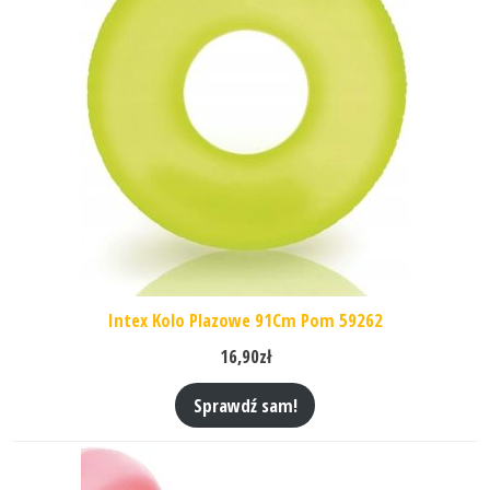
Intex Kolo Plazowe 91Cm Pom 59262
16,90
zł
Sprawdź sam!