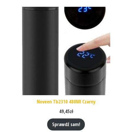
Noveen Tb2310 480Ml Czarny
49,45
zł
Sprawdź sam!