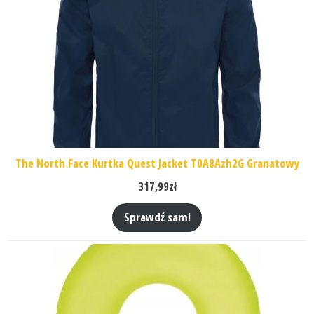
The North Face Kurtka Quest Jacket T0A8Azh2G Granatowy
317,99
zł
Sprawdź sam!