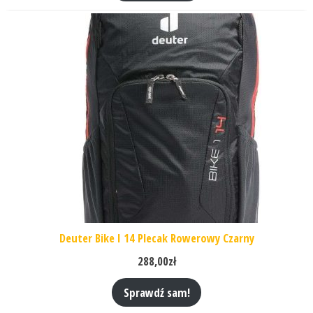
Deuter Bike I 14 Plecak Rowerowy Czarny
288,00
zł
Sprawdź sam!