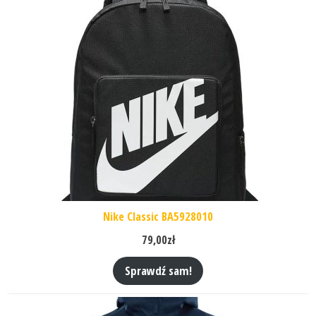
Nike Classic BA5928010
79,00
zł
Sprawdź sam!