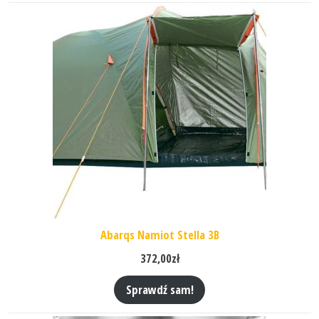
Abarqs Namiot Stella 3B
372,00
zł
Sprawdź sam!