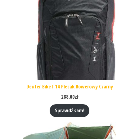
Deuter Bike I 14 Plecak Rowerowy Czarny
288,00
zł
Sprawdź sam!