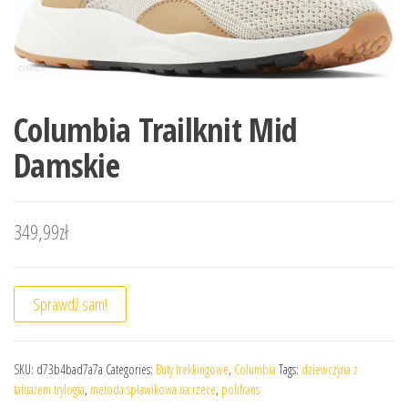
Columbia Trailknit Mid
Damskie
349,99
zł
Sprawdź sam!
SKU:
d73b4bad7a7a
Categories:
Buty trekkingowe
,
Columbia
Tags:
dziewczyna z
tatuażem trylogia
,
metoda spławikowa na rzece
,
polifrans