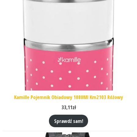
Kamille Pojemnik Obiadowy 1080Ml Km2103 Różowy
33,11
zł
Sprawdź sam!