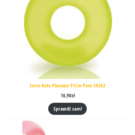
Intex Kolo Plazowe 91Cm Pom 59262
16,90
zł
Sprawdź sam!