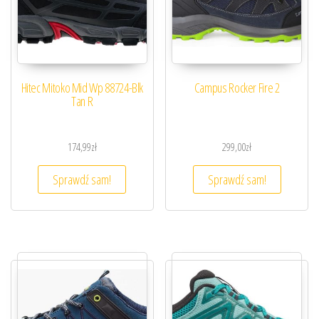
Hitec Mitoko Mid Wp 88724-Blk
Campus Rocker Fire 2
Tan R
174,99
zł
299,00
zł
Sprawdź sam!
Sprawdź sam!