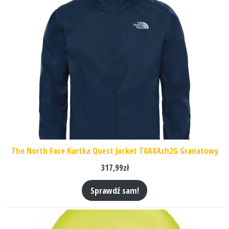
The North Face Kurtka Quest Jacket T0A8Azh2G Granatowy
317,99
zł
Sprawdź sam!