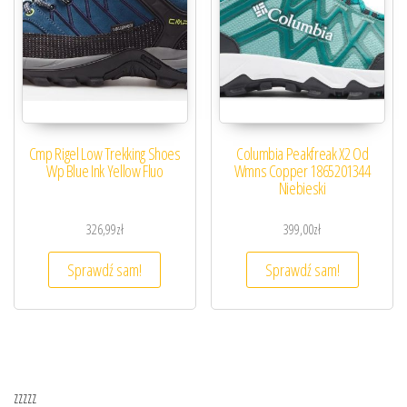
Cmp Rigel Low Trekking Shoes
Columbia Peakfreak X2 Od
Wp Blue Ink Yellow Fluo
Wmns Copper 1865201344
Niebieski
326,99
zł
399,00
zł
Sprawdź sam!
Sprawdź sam!
zzzzz