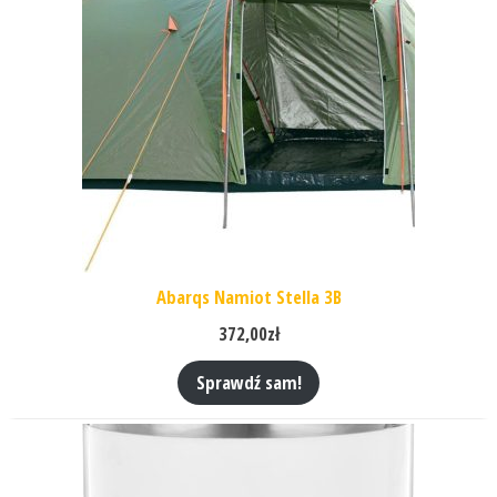
Abarqs Namiot Stella 3B
372,00
zł
Sprawdź sam!