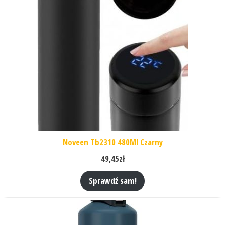
Noveen Tb2310 480Ml Czarny
49,45
zł
Sprawdź sam!