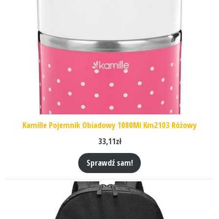
Kamille Pojemnik Obiadowy 1080Ml Km2103 Różowy
33,11
zł
Sprawdź sam!