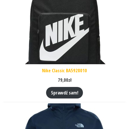
Nike Classic BA5928010
79,00
zł
Sprawdź sam!