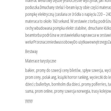
materac welurowy będzie jednocześnie wytrzymał, jak i 
poduszka.Dmuchany stelaż I-beam łączy obie części mate
pompkę elektryczną (zasilana ze źródła o napięciu 220 – 
materaca to około 160 sekund. W zestawie z torbą podróżn
cechy:wbudowana pompka elektr.stabilne, dmuchane łóżk
beamtorba podróżna w zestawiełatka naprawcza w zestawi
welurPrzeznaczeniedwuosobowyDo użytkuwewnętrznegoZas
Bestway
Materace turystyczne
bakier, promy do szwecji ceny biletów, spływ szwecja, wyci
prom ceny, polak ang, książki horror ranking, wycieczki do 
dzieci z bullerbyn, bornholm dla dzieci, promy polferries, t
suma, prom online, promy szwecja norwegia, trasy kolejo
yyyyy