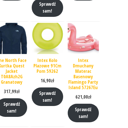
Sprawdź
sam!
he North Face
Intex Kolo
Intex
Kurtka Quest
Plazowe 91Cm
Dmuchany
Jacket
Pom 59262
Materac
T0A8Azh2G
Basenowy
16,90
zł
Granatowy
Flamingo Party
Island 57267Eu
317,99
zł
Sprawdź
621,00
zł
sam!
Sprawdź
Sprawdź
sam!
sam!