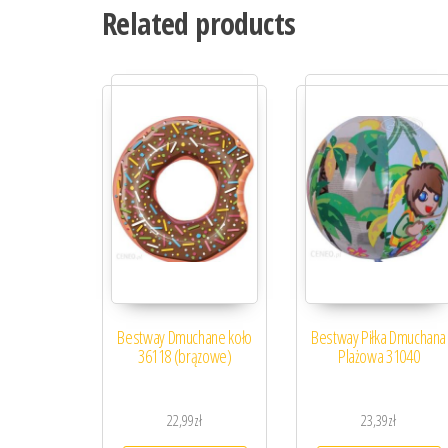
Related products
Bestway Dmuchane koło
Bestway Piłka Dmuchana
36118 (brązowe)
Plażowa 31040
22,99
zł
23,39
zł