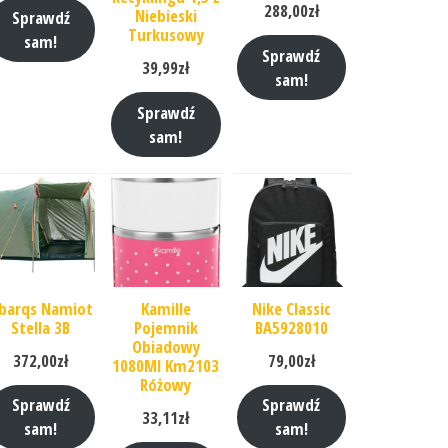
288,00
zł
Niebieski
Sprawdź
Turkusowy
sam!
Sprawdź
39,99
zł
sam!
Sprawdź
sam!
barqs Namiot
Kamille
Nike Classic
Stella 3B
Pojemnik
BA5928010
Obiadowy
372,00
zł
79,00
zł
1080Ml Km2103
Różowy
Sprawdź
Sprawdź
33,11
zł
sam!
sam!