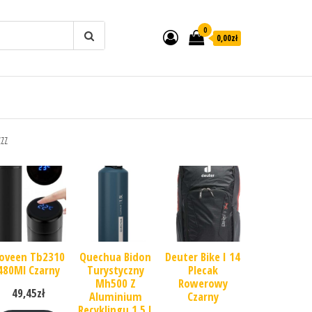
0
0,00zł
zzz
oveen Tb2310
Quechua Bidon
Deuter Bike I 14
480Ml Czarny
Turystyczny
Plecak
Mh500 Z
Rowerowy
49,45
zł
Aluminium
Czarny
Recyklingu 1,5 L