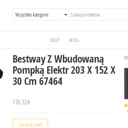
SKLEP
BLOG
Bestway Z Wbudowaną
zz
Pompką Elektr 203 X 152 X
30 Cm 67464
176,32
zł
N
Sprawdź sam!