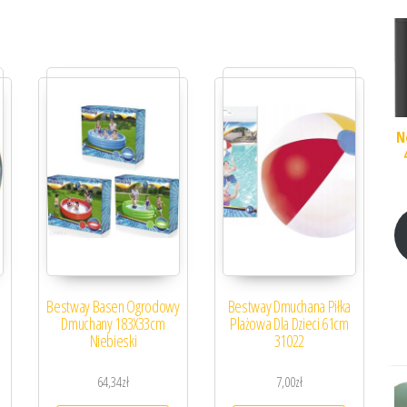
N
Bestway Basen Ogrodowy
Bestway Dmuchana Piłka
Dmuchany 183X33cm
Plażowa Dla Dzieci 61cm
Niebieski
31022
64,34
zł
7,00
zł