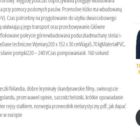
komfortowy. Wygodę podczas odpoczywania potęguje wbudowana
raca przy pomocy poziomych pasów. Przenośne łóżko ma wbudowaną
240 V). Czas potrzebny na przygotowanie do użytku dwuosobowego
ą ułatwiającą jego transport oraz przechowywanie.Główne
oflokowane pokrycie górnewbudowana poduszkadmuchany stelaż i-
eDane techniczne:Wymiary203 x 152 x 30 cmWaga5,70 kgMateriałPVC,
ilanie pompki220 – 240 VCzas pompowaniaok. 160 sekund
T
eczki finlandia, dobre kryminały skandynawskie filmy, swinoujscie
legolandu, prom wawel opinie, sassnitz helsinki, krótkie opowiadanie
anie rejsy statkiem, norwegia przewodnik nieturystyczny pdf, jak złapać
we w europie