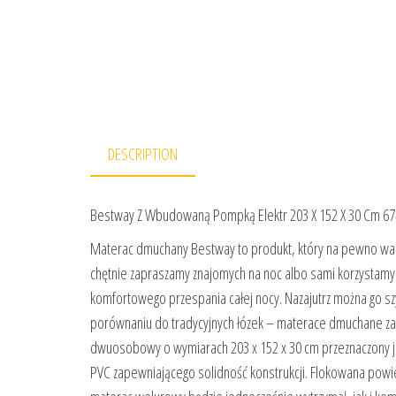
DESCRIPTION
Bestway Z Wbudowaną Pompką Elektr 203 X 152 X 30 Cm 6
Materac dmuchany Bestway to produkt, który na pewno war
chętnie zapraszamy znajomych na noc albo sami korzystamy 
komfortowego przespania całej nocy. Nazajutrz można go szy
porównaniu do tradycyjnych łózek – materace dmuchane z
dwuosobowy o wymiarach 203 x 152 x 30 cm przeznaczony 
PVC zapewniającego solidność konstrukcji. Flokowana powi