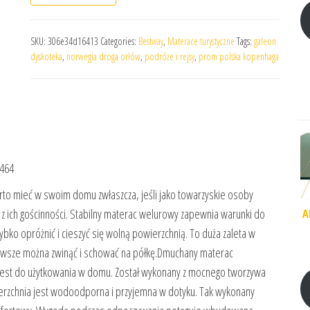
SKU:
306e34d16413
Categories:
Bestway
,
Materace turystyczne
Tags:
galeon
dyskoteka
,
norwegia droga orłów
,
podróże i rejsy
,
prom polska kopenhaga
7464
to mieć w swoim domu zwłaszcza, jeśli jako towarzyskie osoby
z ich gościnności. Stabilny materac welurowy zapewnia warunki do
A
bko opróżnić i cieszyć się wolną powierzchnią. To duża zaleta w
awsze można zwinąć i schować na półkę.Dmuchany materac
jest do użytkowania w domu. Został wykonany z mocnego tworzywa
erzchnia jest wodoodporna i przyjemna w dotyku. Tak wykonany