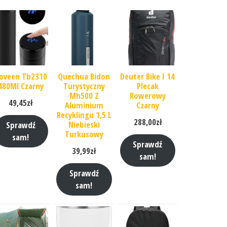
oveen Tb2310
Quechua Bidon
Deuter Bike I 14
480Ml Czarny
Turystyczny
Plecak
Mh500 Z
Rowerowy
49,45
zł
Aluminium
Czarny
Recyklingu 1,5 L
288,00
zł
Niebieski
Sprawdź
Turkusowy
sam!
Sprawdź
39,99
zł
sam!
Sprawdź
sam!