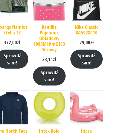
barqs Namiot
Kamille
Nike Classic
Stella 3B
Pojemnik
BA5928010
Obiadowy
372,00
zł
79,00
zł
1080Ml Km2103
Różowy
Sprawdź
Sprawdź
33,11
zł
sam!
sam!
Sprawdź
sam!
he North Face
Intex Kolo
Intex