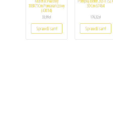
Materac Plażowy
Pompką Elektr 203 X 152 
188X71Cm Pomarańczowy
30 Cm 67464
(43014)
33,99
zł
176,32
zł
Sprawdź sam!
Sprawdź sam!