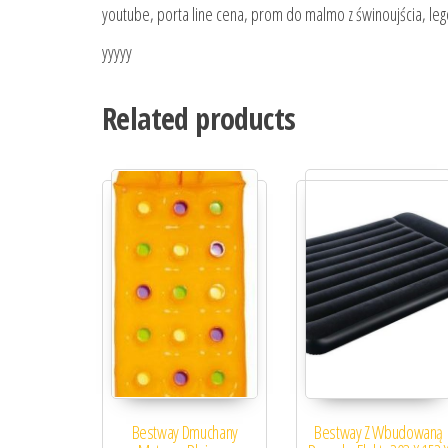
youtube, porta line cena, prom do malmo z świnoujścia, l
yyyyy
Related products
Bestway Dmuchany
Bestway Z Wbudowaną