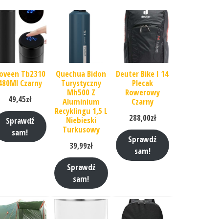
oveen Tb2310
Quechua Bidon
Deuter Bike I 14
480Ml Czarny
Turystyczny
Plecak
Mh500 Z
Rowerowy
49,45
zł
Aluminium
Czarny
Recyklingu 1,5 L
288,00
zł
Niebieski
Sprawdź
Turkusowy
sam!
Sprawdź
39,99
zł
sam!
Sprawdź
sam!