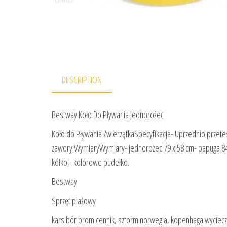
DESCRIPTION
Bestway Koło Do Pływania Jednorożec
Koło do Pływania ZwierzątkaSpecyfikacja- Uprzednio przet
zawory.WymiaryWymiary- jednorożec 79 x 58 cm- papuga 8
kółko,- kolorowe pudełko.
Bestway
Sprzęt plażowy
karsibór prom cennik, sztorm norwegia, kopenhaga wyciec