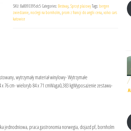
SKU:
8a8093395dc5
Categories:
Bestway
,
Sprzęt plażowy
Tags:
bergen
zwiedzanie
,
noclegi na bornholm
,
prom z francji do anglii cena
,
volvo cars
katowice
estowany, wytrzymały materiał winylowy- Wytrzymałe
4 x 76 cm- wieloryb 84 x 71 cmWaga0,383 kgWyposażenie zestawu-
A
zka jednodniowa, praca gastronomia norwegia, dojazd pf, bornholm