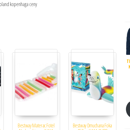
egoland kopenhaga ceny
T
Bestway Materac Fotel
Bestway Dmuchana Foka