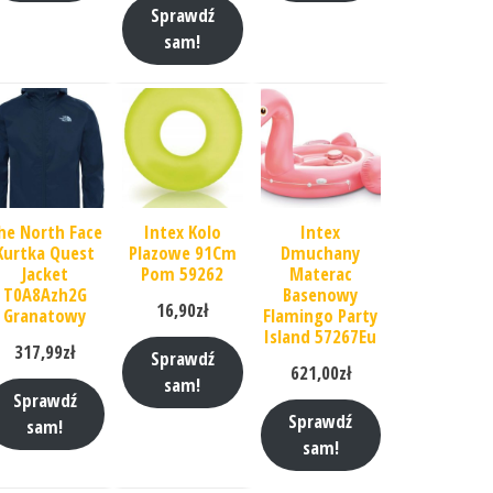
Sprawdź
sam!
he North Face
Intex Kolo
Intex
Kurtka Quest
Plazowe 91Cm
Dmuchany
Jacket
Pom 59262
Materac
T0A8Azh2G
Basenowy
16,90
zł
Granatowy
Flamingo Party
Island 57267Eu
317,99
zł
Sprawdź
621,00
zł
sam!
Sprawdź
Sprawdź
sam!
sam!