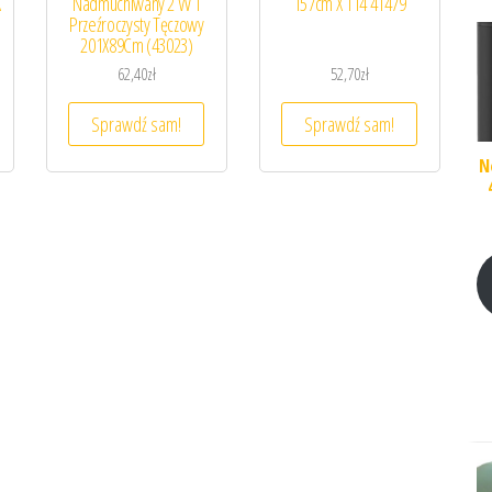
X
Nadmuchiwany 2 W 1
157cm X 114 41479
Przeźroczysty Tęczowy
201X89Cm (43023)
62,40
zł
52,70
zł
Sprawdź sam!
Sprawdź sam!
N