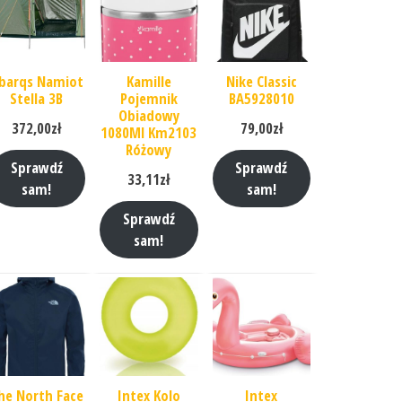
barqs Namiot
Kamille
Nike Classic
Stella 3B
Pojemnik
BA5928010
Obiadowy
372,00
zł
79,00
zł
1080Ml Km2103
Różowy
Sprawdź
Sprawdź
33,11
zł
sam!
sam!
Sprawdź
sam!
he North Face
Intex Kolo
Intex