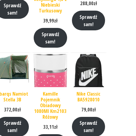
288,00
zł
Niebieski
Sprawdź
Turkusowy
sam!
Sprawdź
39,99
zł
sam!
Sprawdź
sam!
barqs Namiot
Kamille
Nike Classic
Stella 3B
Pojemnik
BA5928010
Obiadowy
372,00
zł
79,00
zł
1080Ml Km2103
Różowy
Sprawdź
Sprawdź
33,11
zł
sam!
sam!