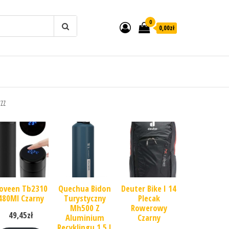
0
0,00zł
zzz
oveen Tb2310
Quechua Bidon
Deuter Bike I 14
480Ml Czarny
Turystyczny
Plecak
Mh500 Z
Rowerowy
49,45
zł
Aluminium
Czarny
Recyklingu 1,5 L