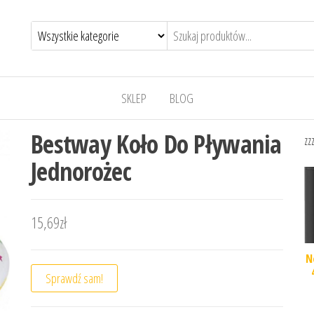
SKLEP
BLOG
Bestway Koło Do Pływania
zz
Jednorożec
15,69
zł
N
Sprawdź sam!