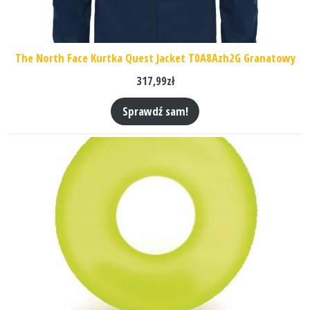
The North Face Kurtka Quest Jacket T0A8Azh2G Granatowy
317,99
zł
Sprawdź sam!