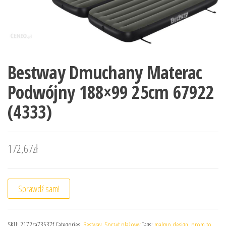
Bestway Dmuchany Materac
Podwójny 188×99 25cm 67922
(4333)
172,67
zł
Sprawdź sam!
SKU:
2172ca73537f
Categories:
Bestway
,
Sprzęt plażowy
Tags:
malmo design
,
prom to
,