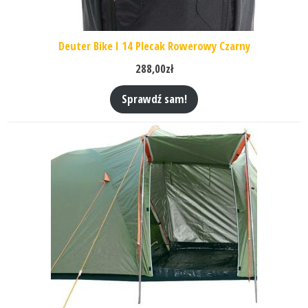
Deuter Bike I 14 Plecak Rowerowy Czarny
288,00
zł
Sprawdź sam!