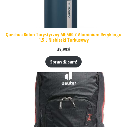
Quechua Bidon Turystyczny Mh500 Z Aluminium Recyklingu
1,5 L Niebieski Turkusowy
39,99
zł
Sprawdź sam!