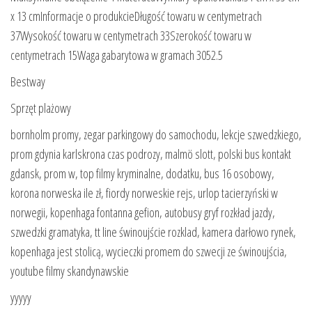
x 13 cmInformacje o produkcieDługość towaru w centymetrach
37Wysokość towaru w centymetrach 33Szerokość towaru w
centymetrach 15Waga gabarytowa w gramach 3052.5
Bestway
Sprzęt plażowy
bornholm promy, zegar parkingowy do samochodu, lekcje szwedzkiego,
prom gdynia karlskrona czas podrozy, malmö slott, polski bus kontakt
gdansk, prom w, top filmy kryminalne, dodatku, bus 16 osobowy,
korona norweska ile zł, fiordy norweskie rejs, urlop tacierzyński w
norwegii, kopenhaga fontanna gefion, autobusy gryf rozkład jazdy,
szwedzki gramatyka, tt line świnoujście rozklad, kamera darłowo rynek,
kopenhaga jest stolicą, wycieczki promem do szwecji ze świnoujścia,
youtube filmy skandynawskie
yyyyy