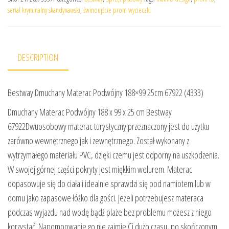
serial kryminalny skandynawski
,
świnoujście prom wycieczki
DESCRIPTION
Bestway Dmuchany Materac Podwójny 188×99 25cm 67922 (4333)
Dmuchany Materac Podwójny 188 x 99 x 25 cm Bestway
67922Dwuosobowy materac turystyczny przeznaczony jest do użytku
zarówno wewnętrznego jak i zewnętrznego. Został wykonany z
wytrzymałego materiału PVC, dzięki czemu jest odporny na uszkodzenia.
W swojej górnej części pokryty jest miękkim welurem. Materac
dopasowuje się do ciała i idealnie sprawdzi się pod namiotem lub w
domu jako zapasowe łóżko dla gości. Jeżeli potrzebujesz materaca
podczas wyjazdu nad wodę bądź plaże bez problemu możesz z niego
korzystać. Napompowanie go nie zajmie Ci dużo czasu, po skończonym