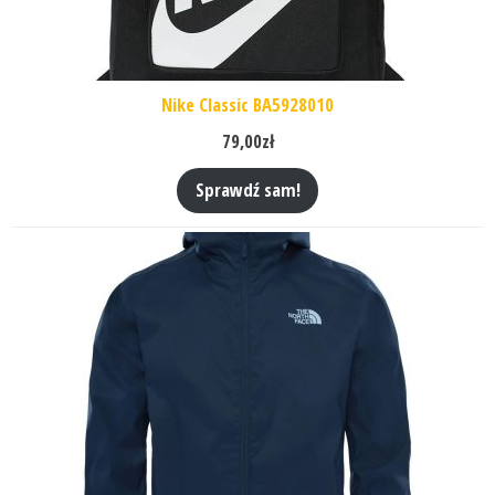
Nike Classic BA5928010
79,00
zł
Sprawdź sam!