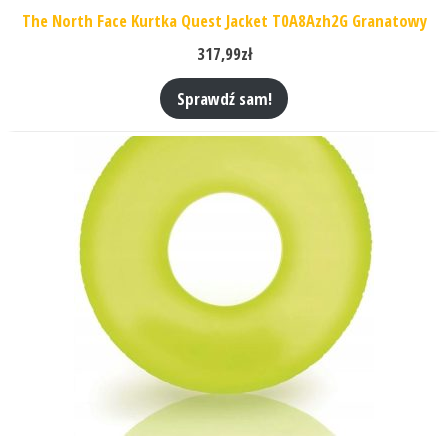
The North Face Kurtka Quest Jacket T0A8Azh2G Granatowy
317,99
zł
Sprawdź sam!