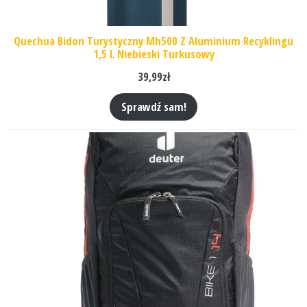
Quechua Bidon Turystyczny Mh500 Z Aluminium Recyklingu
1,5 L Niebieski Turkusowy
39,99
zł
Sprawdź sam!