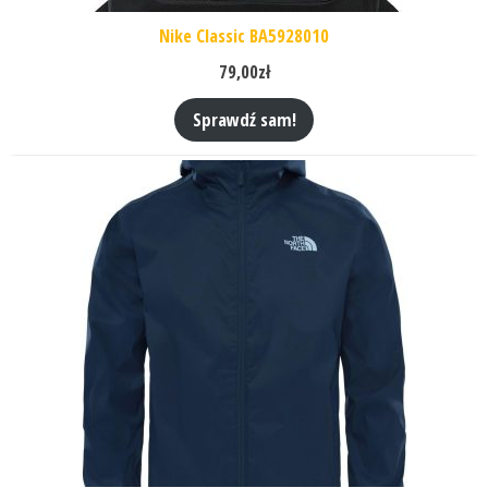
Nike Classic BA5928010
79,00
zł
Sprawdź sam!