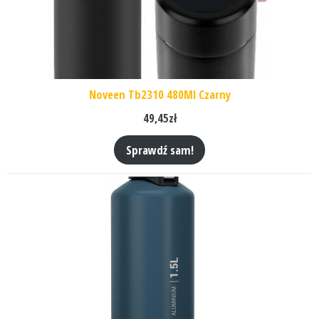
Noveen Tb2310 480Ml Czarny
49,45
zł
Sprawdź sam!