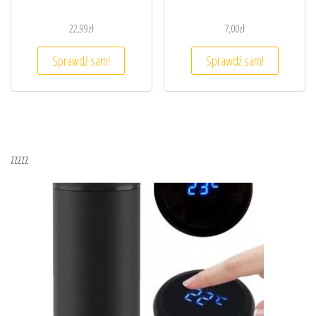
22,99
zł
7,00
zł
Sprawdź sam!
Sprawdź sam!
zzzzz