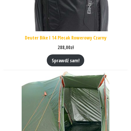
Deuter Bike I 14 Plecak Rowerowy Czarny
288,00
zł
Sprawdź sam!