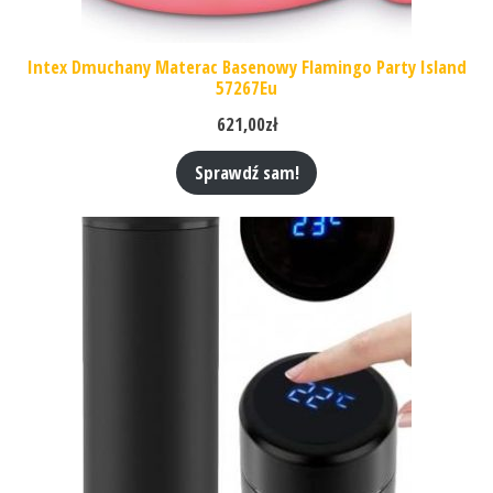
Intex Dmuchany Materac Basenowy Flamingo Party Island
57267Eu
621,00
zł
Sprawdź sam!