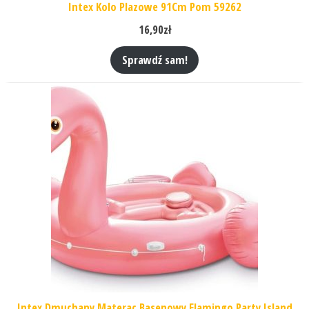
Intex Kolo Plazowe 91Cm Pom 59262
16,90
zł
Sprawdź sam!
Intex Dmuchany Materac Basenowy Flamingo Party Island