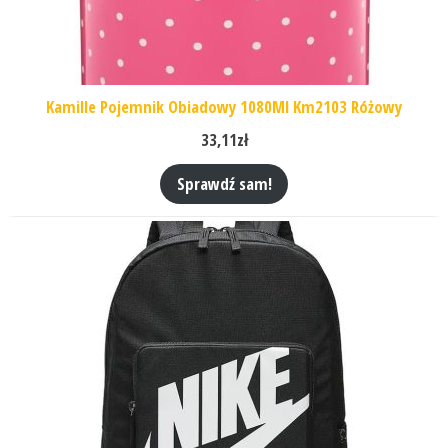
Kamille Pojemnik Obiadowy 1080Ml Km2103 Różowy
33,11
zł
Sprawdź sam!