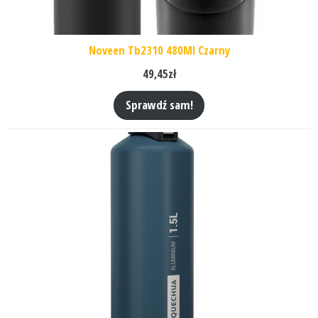
Noveen Tb2310 480Ml Czarny
49,45
zł
Sprawdź sam!