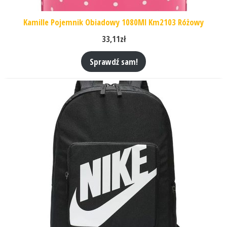
Kamille Pojemnik Obiadowy 1080Ml Km2103 Różowy
33,11
zł
Sprawdź sam!