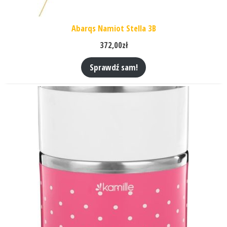
Abarqs Namiot Stella 3B
372,00
zł
Sprawdź sam!