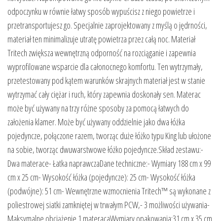
odpoczynku w równie łatwy sposób wypuścisz z niego powietrze i
przetransportujesz go. Specjalnie zaprojektowany z myślą o jędrności,
materiał ten minimalizuje utratę powietrza przez całą noc. Materiał
Tritech zwiększa wewnętrzną odporność na rozciąganie i zapewnia
wyprofilowane wsparcie dla całonocnego komfortu. Ten wytrzymały,
przetestowany pod kątem warunków skrajnych materiał jest w stanie
wytrzymać cały ciężar i ruch, który zapewnia doskonały sen. Materac
może być używany na trzy różne sposoby za pomocą łatwych do
założenia klamer. Może być używany oddzielnie jako dwa łóżka
pojedyncze, połączone razem, tworząc duże łóżko typu King lub ułożone
na sobie, tworząc dwuwarstwowe łóżko pojedyncze.Skład zestawu:-
Dwa materace- Łatka naprawczaDane techniczne:- Wymiary 188 cm x 99
cm x 25 cm- Wysokość łóżka (pojedyncze): 25 cm- Wysokość łóżka
(podwójne): 51 cm- Wewnętrzne wzmocnienia Tritech™ są wykonane z
poliestrowej siatki zamkniętej w trwałym PCW,- 3 możliwości używania-
Maksymalne obciążenie 1 materacaWymiary opakowania:31 cm x 35 cm