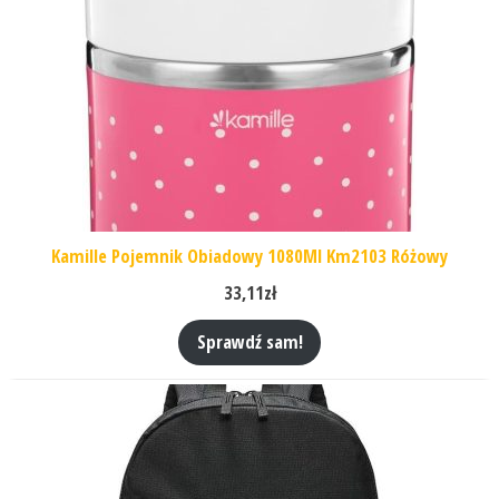
Kamille Pojemnik Obiadowy 1080Ml Km2103 Różowy
33,11
zł
Sprawdź sam!