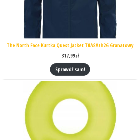
The North Face Kurtka Quest Jacket T0A8Azh2G Granatowy
317,99
zł
Sprawdź sam!