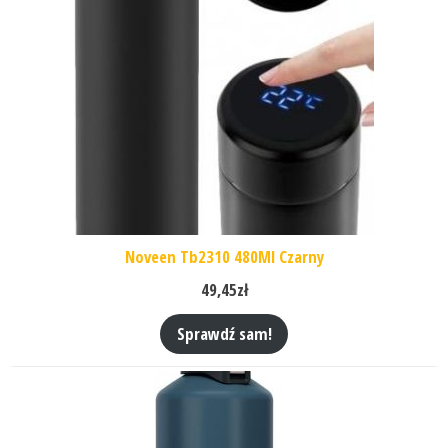
Noveen Tb2310 480Ml Czarny
49,45
zł
Sprawdź sam!