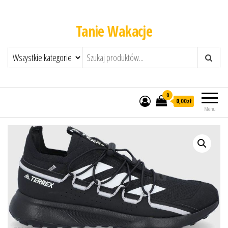
Tanie Wakacje
0
0,00zł
Menu