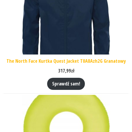
The North Face Kurtka Quest Jacket T0A8Azh2G Granatowy
317,99
zł
Sprawdź sam!