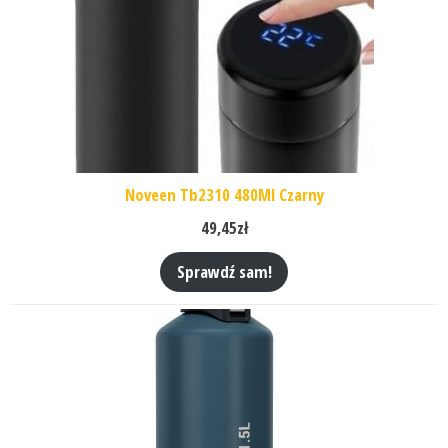
Noveen Tb2310 480Ml Czarny
49,45
zł
Sprawdź sam!