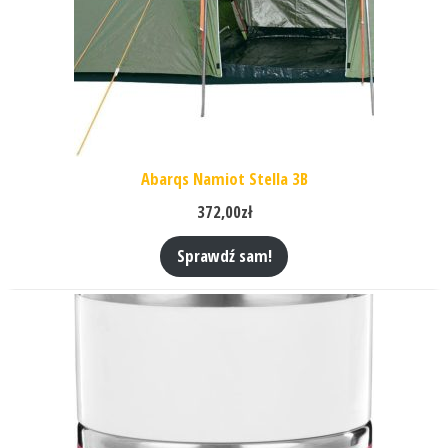
Abarqs Namiot Stella 3B
372,00
zł
Sprawdź sam!