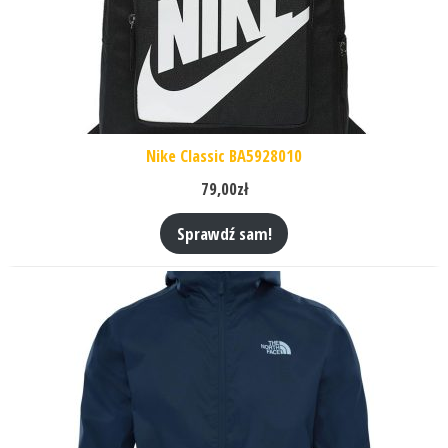
Nike Classic BA5928010
79,00
zł
Sprawdź sam!