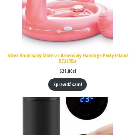
Intex Dmuchany Materac Basenowy Flamingo Party Island
57267Eu
621,00
zł
Sprawdź sam!