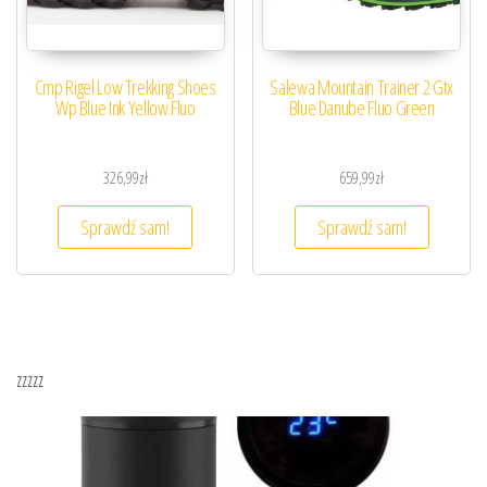
Cmp Rigel Low Trekking Shoes
Salewa Mountain Trainer 2 Gtx
Wp Blue Ink Yellow Fluo
Blue Danube Fluo Green
326,99
zł
659,99
zł
Sprawdź sam!
Sprawdź sam!
zzzzz