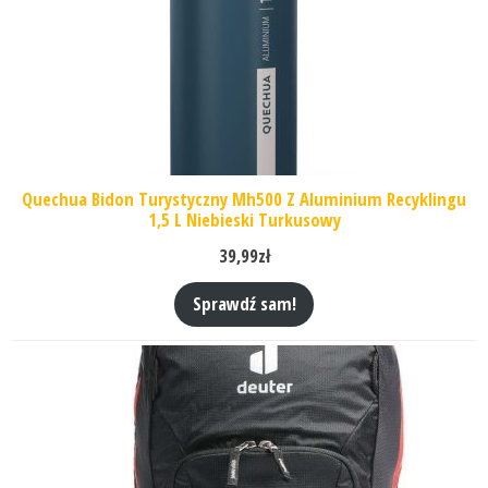
Quechua Bidon Turystyczny Mh500 Z Aluminium Recyklingu
1,5 L Niebieski Turkusowy
39,99
zł
Sprawdź sam!