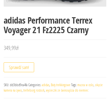
adidas Performance Terrex
Voyager 21 Fz2225 Czarny
349,99
zł
Sprawdź sam!
SKU:
dd3bbd9ea4fa
Categories:
adidas
,
Buty trekkingowe
Tags:
muzea w oslo
,
okęcie
kamera na żywo
,
trelleborg rostock
,
wycieczki ze świnoujścia do niemiec