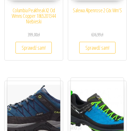
Columbia Peakfreak X2 Od
Salewa Alpenrose 2 Gtx Wm’S
Wmns Copper 1865201344
Niebieski
399,00
zł
636,99
zł
Sprawdź sam!
Sprawdź sam!