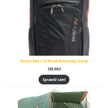
Deuter Bike I 14 Plecak Rowerowy Czarny
288,00
zł
Sprawdź sam!