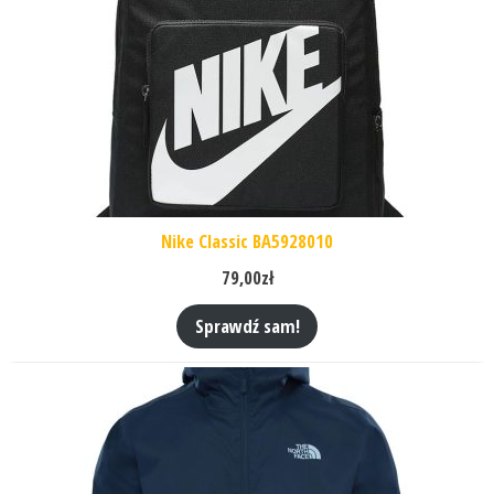
Nike Classic BA5928010
79,00
zł
Sprawdź sam!