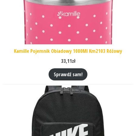
Kamille Pojemnik Obiadowy 1080Ml Km2103 Różowy
33,11
zł
Sprawdź sam!