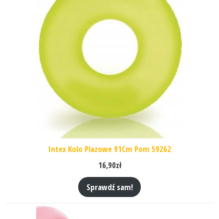
Intex Kolo Plazowe 91Cm Pom 59262
16,90
zł
Sprawdź sam!