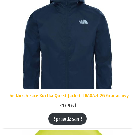
The North Face Kurtka Quest Jacket T0A8Azh2G Granatowy
317,99
zł
Sprawdź sam!