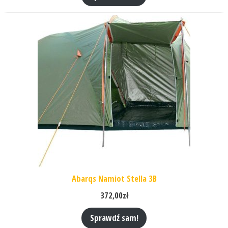
Abarqs Namiot Stella 3B
372,00
zł
Sprawdź sam!