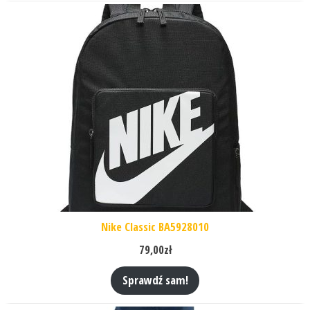
Nike Classic BA5928010
79,00
zł
Sprawdź sam!