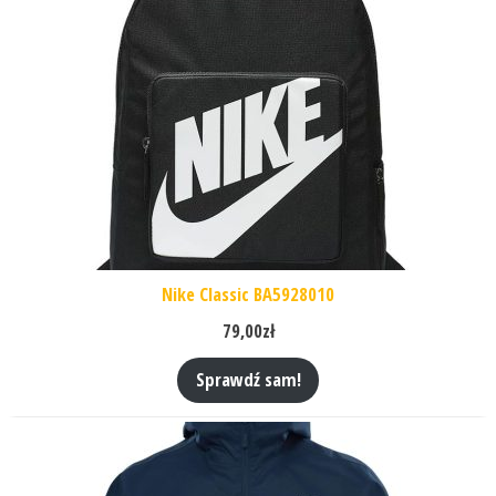
Nike Classic BA5928010
79,00
zł
Sprawdź sam!