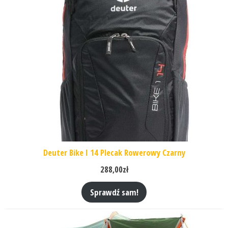
Deuter Bike I 14 Plecak Rowerowy Czarny
288,00
zł
Sprawdź sam!