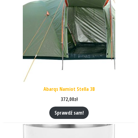
Abarqs Namiot Stella 3B
372,00
zł
Sprawdź sam!