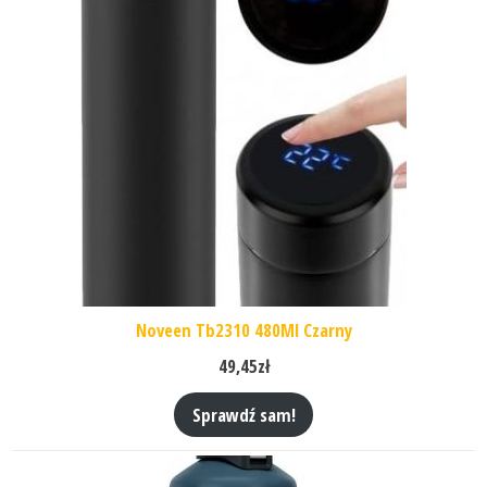
Noveen Tb2310 480Ml Czarny
49,45
zł
Sprawdź sam!