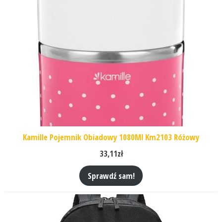
Kamille Pojemnik Obiadowy 1080Ml Km2103 Różowy
33,11
zł
Sprawdź sam!