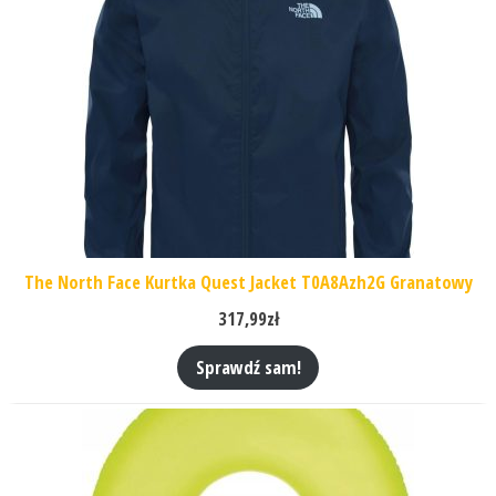
The North Face Kurtka Quest Jacket T0A8Azh2G Granatowy
317,99
zł
Sprawdź sam!