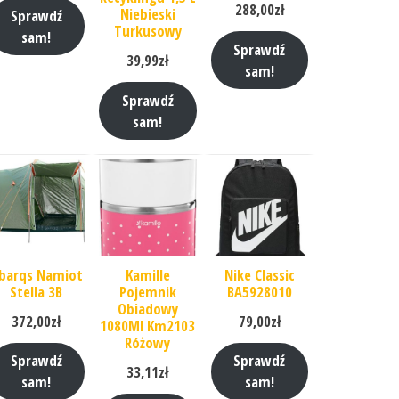
288,00
zł
Niebieski
Sprawdź
Turkusowy
sam!
Sprawdź
39,99
zł
sam!
Sprawdź
sam!
barqs Namiot
Kamille
Nike Classic
Stella 3B
Pojemnik
BA5928010
Obiadowy
372,00
zł
79,00
zł
1080Ml Km2103
Różowy
Sprawdź
Sprawdź
33,11
zł
sam!
sam!