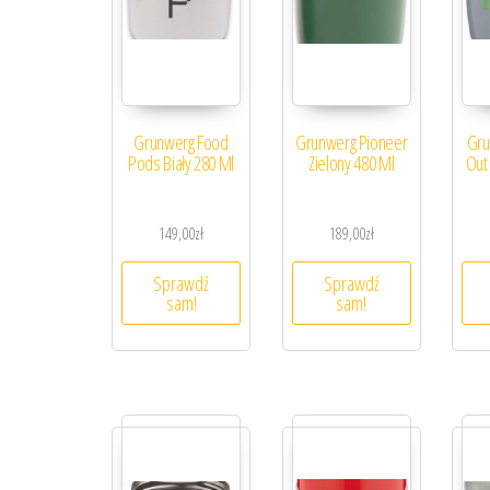
Grunwerg Food
Grunwerg Pioneer
Gru
Pods Biały 280 Ml
Zielony 480 Ml
Out 
149,00
zł
189,00
zł
Sprawdź
Sprawdź
sam!
sam!