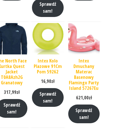
Sprawdź
sam!
he North Face
Intex Kolo
Intex
Kurtka Quest
Plazowe 91Cm
Dmuchany
Jacket
Pom 59262
Materac
T0A8Azh2G
Basenowy
16,90
zł
Granatowy
Flamingo Party
Island 57267Eu
317,99
zł
Sprawdź
621,00
zł
sam!
Sprawdź
Sprawdź
sam!
sam!