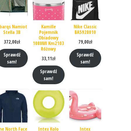
barqs Namiot
Kamille
Nike Classic
Stella 3B
Pojemnik
BA5928010
Obiadowy
372,00
zł
79,00
zł
1080Ml Km2103
Różowy
Sprawdź
Sprawdź
33,11
zł
sam!
sam!
Sprawdź
sam!
he North Face
Intex Kolo
Intex