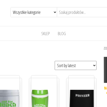
SKLEP
BLOG
zz
N