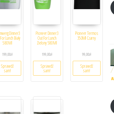
nwerg Dinner3
Pioneer Dinner3
Pioneer Termos
For Lunch Biały
Out For Lunch
350Ml Czarny
580 Ml
Zielony 580 Ml
199,00
zł
199,00
zł
99,00
zł
Sprawdź
Sprawdź
Sprawdź
sam!
sam!
sam!
A