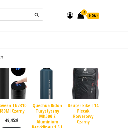
0
0,00zł
zzz
oveen Tb2310
Quechua Bidon
Deuter Bike I 14
480Ml Czarny
Turystyczny
Plecak
Mh500 Z
Rowerowy
49,45
zł
Aluminium
Czarny
Recyklingu 1,5 L