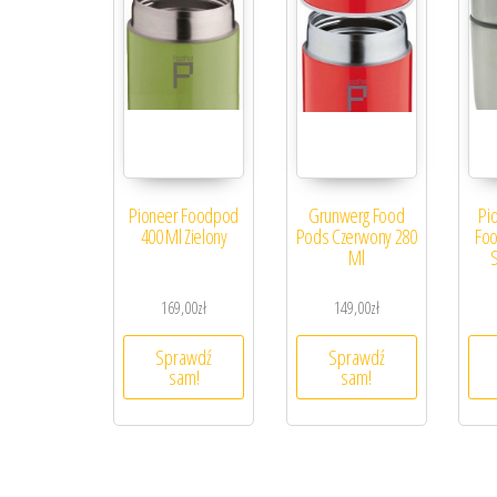
Pioneer Foodpod
Grunwerg Food
Pi
400 Ml Zielony
Pods Czerwony 280
Foo
Ml
169,00
zł
149,00
zł
Sprawdź
Sprawdź
sam!
sam!