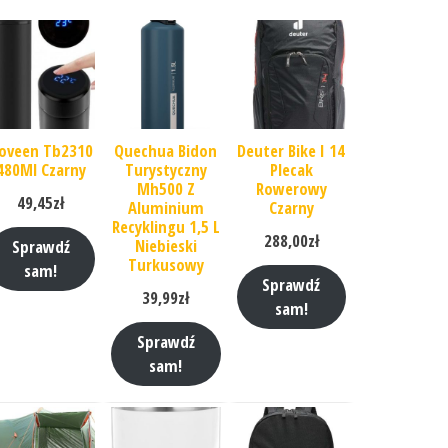
oveen Tb2310
Quechua Bidon
Deuter Bike I 14
480Ml Czarny
Turystyczny
Plecak
Mh500 Z
Rowerowy
49,45
zł
Aluminium
Czarny
Recyklingu 1,5 L
288,00
zł
Niebieski
Sprawdź
Turkusowy
sam!
Sprawdź
39,99
zł
sam!
Sprawdź
sam!