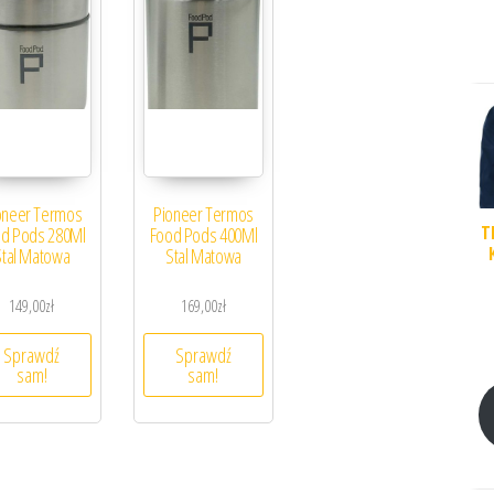
oneer Termos
Pioneer Termos
T
d Pods 280Ml
Food Pods 400Ml
Stal Matowa
Stal Matowa
149,00
zł
169,00
zł
Sprawdź
Sprawdź
sam!
sam!