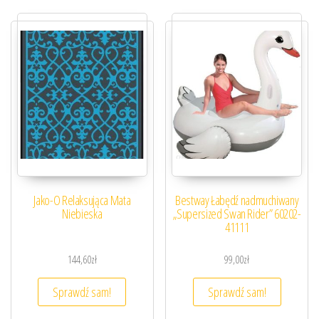
Jako-O Relaksująca Mata
Bestway Łabędź nadmuchiwany
Niebieska
„Supersized Swan Rider” 60202-
41111
144,60
zł
99,00
zł
Sprawdź sam!
Sprawdź sam!