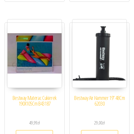
Bestway Materac Cukierek
Bestway Air Hammer 19” 48Cm
190X105Cm B43187
62030
49,99
zł
29,00
zł