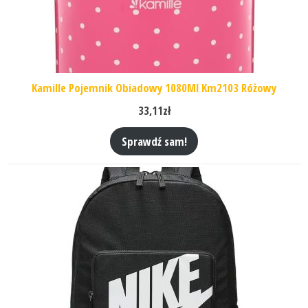
Kamille Pojemnik Obiadowy 1080Ml Km2103 Różowy
33,11
zł
Sprawdź sam!