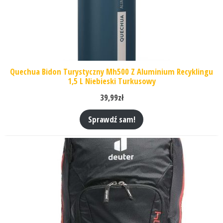
Quechua Bidon Turystyczny Mh500 Z Aluminium Recyklingu
1,5 L Niebieski Turkusowy
39,99
zł
Sprawdź sam!