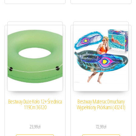
Bestway Duże Koło 12+ Średnica
Bestway Materac Dmuchany
119Cm 36120
Wypełniony Piórkami (43241)
23,99
zł
72,99
zł