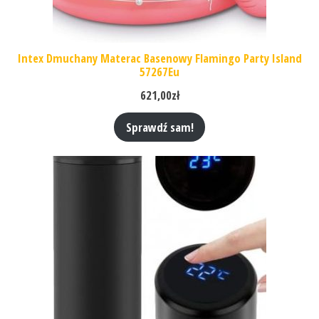
Intex Dmuchany Materac Basenowy Flamingo Party Island
57267Eu
621,00
zł
Sprawdź sam!