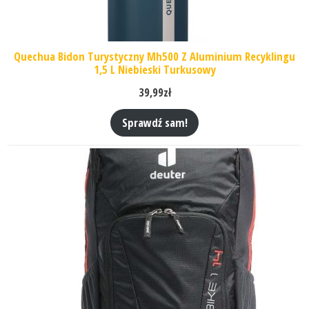
Quechua Bidon Turystyczny Mh500 Z Aluminium Recyklingu
1,5 L Niebieski Turkusowy
39,99
zł
Sprawdź sam!