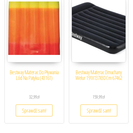
Bestway Materac Do Pływania
Bestway Materac Dmuchany
Lód Na Patyku (43161)
Welur 191X137X30 Cm 67462
32,99
zł
159,99
zł
Sprawdź sam!
Sprawdź sam!