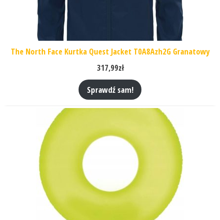
The North Face Kurtka Quest Jacket T0A8Azh2G Granatowy
317,99
zł
Sprawdź sam!