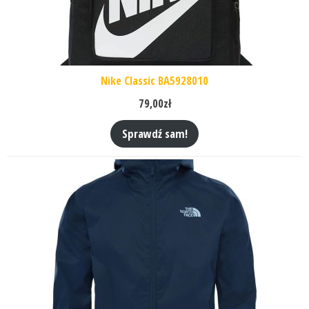
Nike Classic BA5928010
79,00
zł
Sprawdź sam!