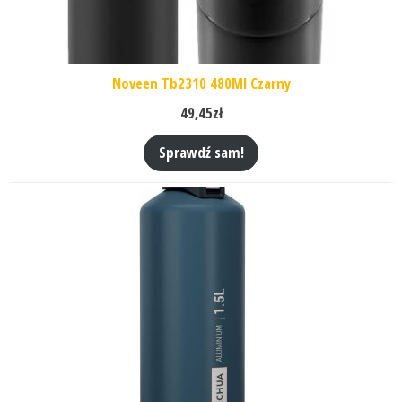
Noveen Tb2310 480Ml Czarny
49,45
zł
Sprawdź sam!