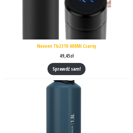
Noveen Tb2310 480Ml Czarny
49,45
zł
Sprawdź sam!