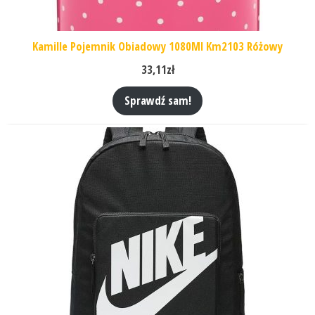
Kamille Pojemnik Obiadowy 1080Ml Km2103 Różowy
33,11
zł
Sprawdź sam!