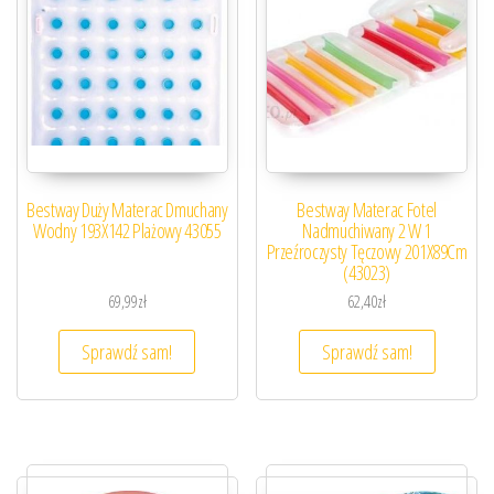
Bestway Duży Materac Dmuchany
Bestway Materac Fotel
Wodny 193X142 Plażowy 43055
Nadmuchiwany 2 W 1
Przeźroczysty Tęczowy 201X89Cm
(43023)
69,99
zł
62,40
zł
Sprawdź sam!
Sprawdź sam!