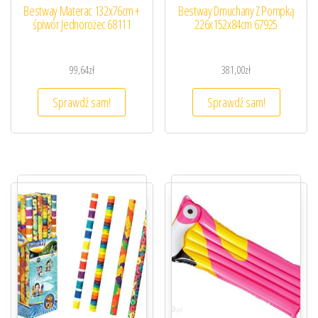
Bestway Materac 132x76cm +
Bestway Dmuchany Z Pompką
śpiwór Jednorożec 68111
226x152x84cm 67925
99,64
zł
381,00
zł
Sprawdź sam!
Sprawdź sam!