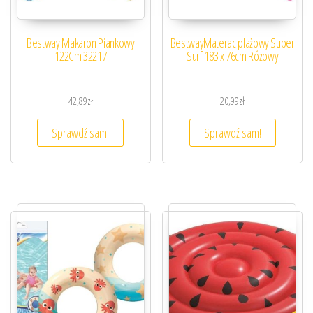
Bestway Makaron Piankowy
BestwayMaterac plażowy Super
122Cm 32217
Surf 183 x 76cm Różowy
42,89
zł
20,99
zł
Sprawdź sam!
Sprawdź sam!