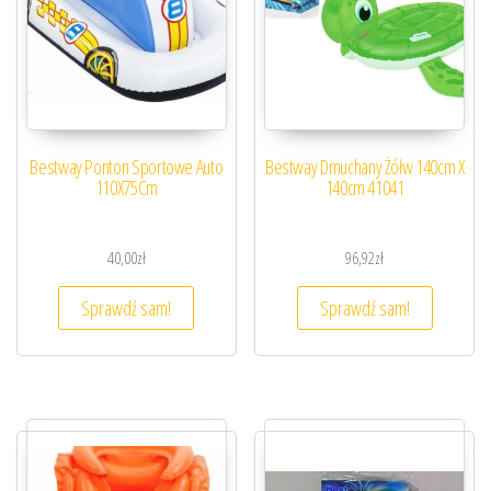
Bestway Ponton Sportowe Auto
Bestway Dmuchany Żółw 140cm X
110X75Cm
140cm 41041
40,00
zł
96,92
zł
Sprawdź sam!
Sprawdź sam!